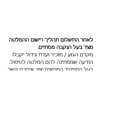
לאחר התשלום תהליך רישום ההמלטה 
מצד בעל הנקבה מסתיים
. 
מקדם הגזע / מזכיר ועדת גידול יקבלו 
הודעה שממתינה להם המלטה לטיפול. 
בעל התפקיד המתאים יצור איתכם קשר 
לתיאום מועד ביקורת השגר. 
רוצים לדעת איך ימשיך התהליך מאחורי 
הקלעים? הקליקו כאן!
המלטה