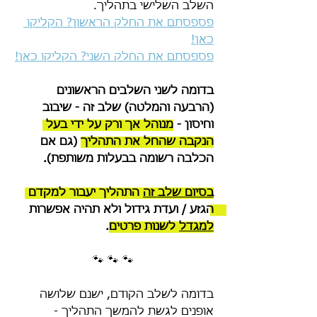
השלב השלישי בתהליך.
פספסתם את החלק הראשון? הקליקו 
כאן!
פספסתם את החלק השני? הקליקו כאן!
בדומה לשני השלבים הראשונים 
(הרבעה והמלטה) שלב זה - שיבוב 
וחיסון - 
מנוהל אך ורק על ידי בעל 
הנקבה שהחל את התהליך
 (גם אם 
הכלבה רשומה בבעלות משותפת). 
בסיום שלב זה
 התהליך יעבור למקדם 
הגזע / ועדת גידול ולא תהיה אפשרות 
למגדל
 לשנות פרטים
.
🐾 🐾 🐾
בדומה לשלב הקודם, ישנם שלושה 
אופנים לגשת להמשך התהליך -