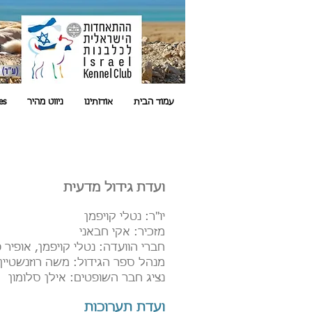
עמוד הבית
אודותינו
ניווט מהיר
es
ועדת גידול מדעית
יו"ר: נטלי קויפמן
מזכיר: אקי חבאני
חברי הוועדה: נטלי קויפמן, אופיר 
מנהל ספר הגידול: משה רוזנשטיין
נציג חבר השופטים: אילן סלומון
ועדת תערוכות