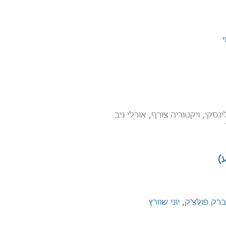
לינסקי, ויקטוריה צורף, אורלי ניב
)
ק פולצ'ק, יוני שוורץ