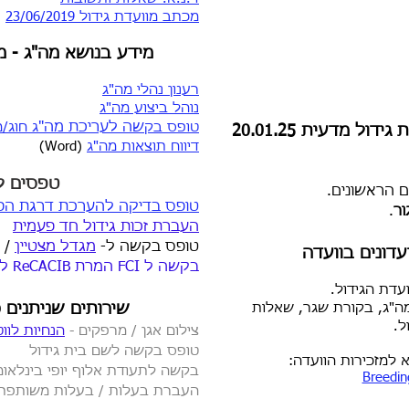
מכתב מוועדת גידול 23/06/2019
מידע בנושא מה"ג - 
רענון נהלי מה"ג
נוהל ביצוע מה"ג
טופס בק
שה לעריכת מה"
ג חוג/מ
ל מדעית 20.01.25
דיווח תוצאות מה"ג
(Word)
טפ
סים ל
 הראשונים.
טופס בדיקה להערכת דרגת ה
.
העברת זכות גידול חד פעמית
טופס בקשה ל-
מגדל מצטיין
/
ונים בוועדה​
בקשה ל FCI המרת ReCACIB ל- CACIB
עדת הגידול.
ה"ג, בקורת שגר, שאלות
שירותים שניתנים 
ל.
צילום אגן / מרפקים -
הנחיות
לווט
טופס בקשה לשם בית גידול
 למזכירות הוועדה:
בקשה לתעודת אלוף יו
פי בינלאומ
Breedin
העברת בעלות / בעלות משותפת