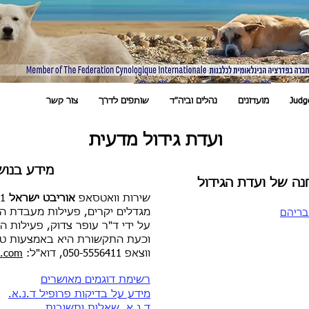
Judg
מועדונים
נהלים וביה"ד
שותפים לדרך
צור קשר
ועדת גידול מדעית
מידע בנוש
נה של ועדת הגידול
שירות וואטסאפ
אוריבט ישראל
050-5556411
מגדלים יקרים, פעילות מעבדת ה
חבריהם
על ידי ד"ר עופר צדוק, פעילות 
וכעת התקשורת היא באמצעות טל. -7400002
ווצאפ 050-5556411, דוא"ל:
l.com
רשימת דוגמים מ
אושרים
מידע על בדיקות פרופיל ד.נ.א.
ד.נ.א. שאלות ותשובות