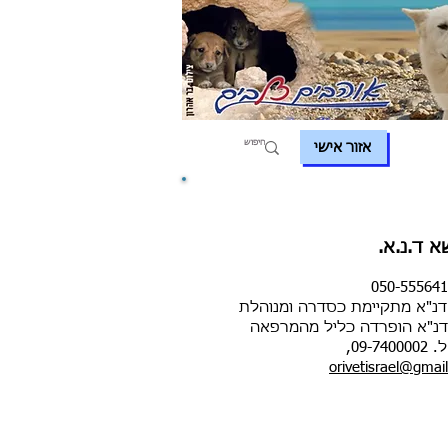
אזור אישי
א ד.נ.א.
דנ"א מתקיימת כסדרה ומנוהלת
הדנ"א הופרדה כליל מהמרפאה
09,
orivetisrael@gmai