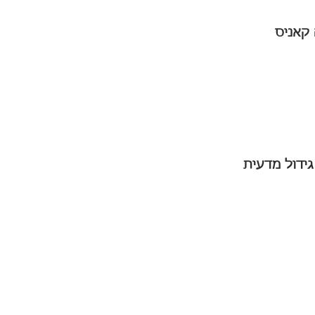
קאניס
ידול מדעית