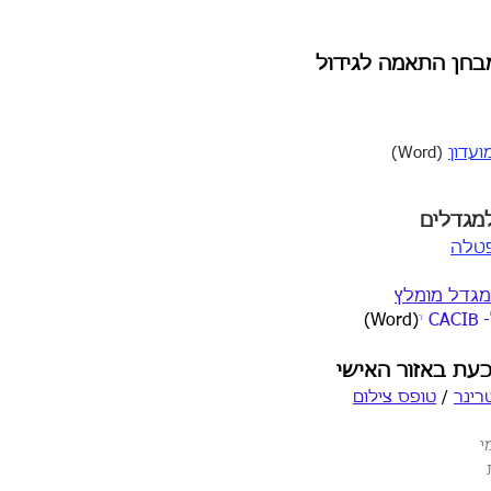
מבחן התאמה לגידול
ועדון
(Word)
מג
דלים
פטלה
מגדל מומלץ
י
(Word)
כעת באזור האישי
רינר
/
טופס צילום
י