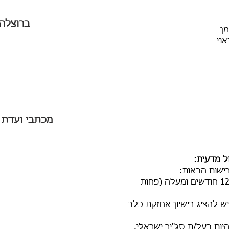
ברוצלה 
מן
ני
מכתבי ועדת ג
ול מדעית:
ישות הבאות:
גיל: הכלב/ה חייב/ת להיות מגיל 12 חודשים ומעלה (פחות
 יש להציג רישיון אחזקת כלב
יות בעל/ת סג"יר ישראלי.