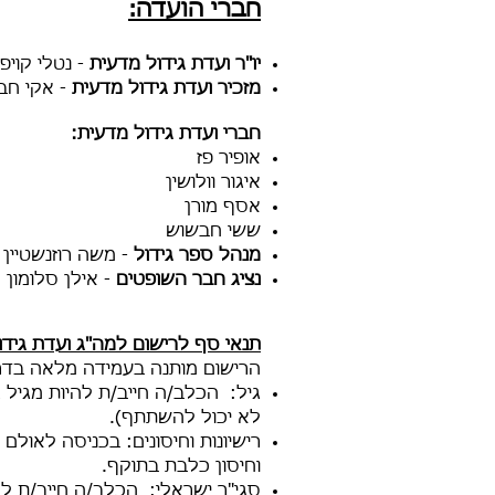
חברי הועדה:
יו"ר ועדת גידול מדעית
- נטלי קויפ
מזכיר ועדת גידול מדעית
- אקי חבא
חברי ועדת גידול מדעית:
אופיר פז
איגור וולושין
אסף מורן
ששי חבשוש
מנהל ספר גידול
- משה רוזנשטיין
נציג חבר השופטים
- אילן סלומון
תנאי סף לרישום למה"ג ועדת גיד
הרישום מותנה בעמידה מלאה בדר
לא יכול להשתתף).
רישיונות וחיסונים: בכניסה לאולם
וחיסון כלבת בתוקף.
סגי"ר ישראלי: הכלב/ה חייב/ת לה