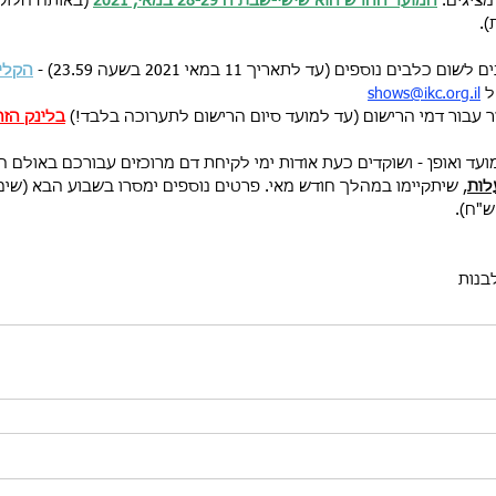
ציגים. 
המועד החדש הוא שישי-שבת ה 28-29 במאי, 2021
 (באותה חלוק
).
ים נוספים (עד לתאריך 11 במאי 2021 בשעה 23.59) - 
הקליק
 
shows@ikc.org.il
זר עבור דמי הרישום (עד למועד סיום הרישום לתערוכה בלבד!) 
בלינק הזה
ועד ואופן - ושוקדים כעת אודות ימי לקיחת דם מרוכזים עבורכם באולם 
לות
, שיתקיימו במהלך חודש מאי. פרטים נוספים ימסרו בשבוע הבא (שימו
בנות