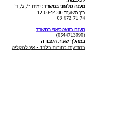
לכלבנות:
מענה טלפוני במשרד
:
ימים ב', ג', ד'
בין השעות
12:00-14:00
03-672-71-74
מענה בוואטסאפ במשרד
:
(0544713090)
במהלך שעות העבודה
בהודעות כתובות בלבד - אין להקליט
הודעות קוליות
ההתאחדות הישראלית לכלבנות
(ע"ר)
כתובת
:
רח' המסגר 6, קומה 1, אור יהודה
משלוח דואר: ת.ד. 162 אור יהודה
6025101
טלפון:
03-672-71-74
פקס:
03-672-71-73
ליצירת קשר עם בעלי התפקידים