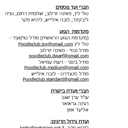
חברי ועד נוספים
טלי לין, פאינה יורלוב, שלומית רחום, טניה
ליבקינד, לובה אילייש, ליהיא פקר
מקדמות הגזע
(מקדמת הגזע הראשית) פודל טוי/זעיר -
טלי לין
Poodleclub.toy@gmail.com
פודל ננסי - פאינה יורלוב
poodleclub.dwarf@gmail.com
פודל בינוני - רעות עמיאל
Poodleclub.medium@gmail.com
פודל סטנדרט - לובה אילייש
Poodleclub.standard@gmail.com
חברי וועדת ביקורת
עו"ד ערן שגב
רגינה גראואר
אליעד אוזן
ועדת גידול חריגים: