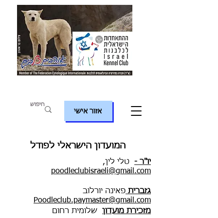
אזור אישי
המועדון הישראלי לפודל
יו"ר -
טלי לין,
poodleclubisraeli@gmail.com
גזברית
פאינה יורלוב
Poodleclub.paymaster@gmail.com
מזכירת מועדון
שלומית רחום