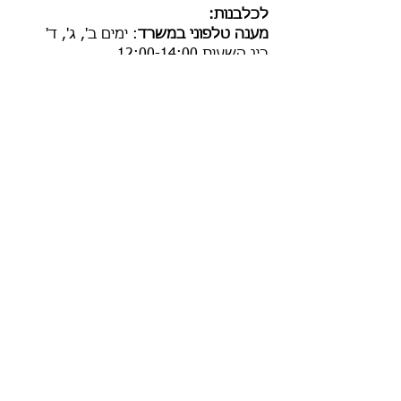
לכלבנות:
מענה טלפוני במשרד
:
ימים ב', ג', ד'
בין השעות
12:00-14:00
03-672-71-74
מענה בוואטסאפ במשרד
:
(0544713090)
במהלך שעות העבודה
בהודעות כתובות בלבד - אין להקליט
הודעות קוליות
ההתאחדות הישראלית לכלבנות
(ע"ר)
כתובת
:
רח' המסגר 6, קומה 1, אור יהודה
משלוח דואר: ת.ד. 162 אור יהודה
6025101
טלפון:
03-672-71-74
פקס:
03-672-71-73