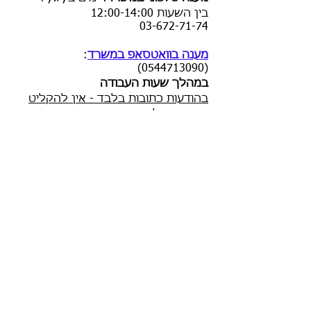
בין השעות
12:00-14:00
03-672-71-74
מענה בוואטסאפ במשרד
:
(0544713090)
במהלך שעות העבודה
בהודעות כתובות בלבד - אין להקליט
הודעות קוליות
ההתאחדות הישראלית לכלבנות
(ע"ר)
כתובת
:
רח' המסגר 6, קומה 1, אור יהודה
משלוח דואר: ת.ד. 162 אור יהודה
6025101
טלפון:
03-672-71-74
פקס:
03-672-71-73
ליצירת קשר עם בעלי התפקידים
הקליקו