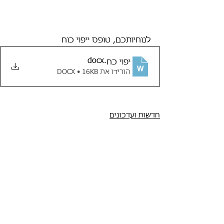
לנוחיותכם, טופס ייפוי כוח
.docx
יפוי כח
הורידו את DOCX • 16KB
חדשות ועדכונים
תגובות
אי אפשר יותר להגיב על הפוסט