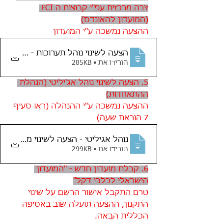
זירה מרכזית עפ"י קבוצות ה FCI 
(המועדון להאונדס)
ההצעה נמשכה ע"י המועדון
הצעה לשינוי נוהל תערוכות - החוג לה
הורידו את • 285KB
5. הצעה לשינוי נוהל אג'יליטי (הנהלת 
ההתאחדות)
ההצעה נמשכה ע"י ההנהלה (ראו סעיף 
7 הוראת שעה)
‏‏נוהל אגיליטי - הצעה לשינוי מאי 2021 -
הורידו את • 299KB
6. קבלת מועדון חדש - "המועדון 
הישראלי לכלבי דקל"
טרם התקבל אישור הרשם על שינוי 
התקנון, ההצעה תועלה שוב באסיפה 
הכללית הבאה.