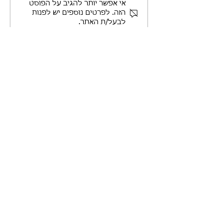
אי אפשר יותר להגיב על הפוסט
הזה. לפרטים נוספים יש לפנות
לבעל/ת האתר.
​משרדי ההתאחדות הישראלית
לכלבנות:
מענה טלפוני במשרד
:
ימים ב', ג', ד'
בין השעות
12:00-14:00
03-672-71-74
מענה בוואטסאפ במשרד
:
(0544713090)
במהלך שעות העבודה
בהודעות כתובות בלבד - אין להקליט
הודעות קוליות
ההתאחדות הישראלית לכלבנות
(ע"ר)