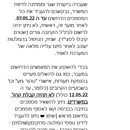
שעברה ביקורת שגר וממתינה לדיווח 
המשרד, נבקשכם להעביר את כל 
המסמכים הדרושים 
עד ה 07.05.22
. 
לאחר מועד זה, ראשית, לא ניתן יהיה 
לרשום לבינ"ל הקרובה גורים (שטרם 
קיבלו לסגי"ר). שנית, הטיפול בהמלטות 
יעוכב לאחר סיום עלייה מלאה של 
המערכת לאוויר.
בכדי להשקיע את המאמצים הדרושים 
במעבר, כמו גם להשלים פערים 
בהנפקת תעודות, אישורי "טהור גזע" וכו' 
בשבועיים הקרובים (כלומר, עד ה 
12.05.22 
כולל) 
לא תהיה קבלת קהל 
במשרדים
.
 ניתן להשאיר מסמכים 
בתיבה בכניסה ו/או לאסוף מסמכים 
בתיאום מראש [שימו ❤️ ניתן להעביר 
לידינו טפסי המלטה סרוקים/מצולמים - 