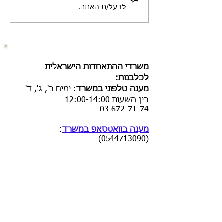
לבעל/ת האתר.
​משרדי ההתאחדות הישראלית
לכלבנות:
מענה טלפוני במשרד
:
ימים ב', ג', ד'
בין השעות
12:00-14:00
03-672-71-74
מענה בוואטסאפ במשרד
:
(0544713090)
במהלך שעות העבודה
בהודעות כתובות בלבד - אין להקליט
הודעות קוליות
ההתאחדות הישראלית לכלבנות
(ע"ר)