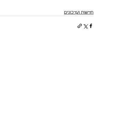
חדשות ועדכונים
תגובות
אי אפשר יותר להגיב על הפוסט
הזה. לפרטים נוספים יש לפנות
לבעל/ת האתר.
​משרדי ההתאחדות הישראלית
לכלבנות: