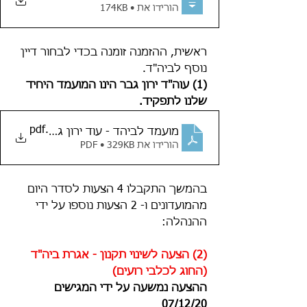
הורידו את • 174KB
ראשית, ההזמנה זומנה בכדי לבחור דיין 
נוסף לביה"ד. 
(1) עוה"ד ירון גבר הינו המועמד היחיד 
שלנו לתפקיד. 
.pdf
מועמד לביהד - עוד ירון גבר
הורידו את PDF • 329KB
בהמשך התקבלו 4 הצעות לסדר היום 
מהמועדונים ו- 2 הצעות נוספו על ידי 
ההנהלה:
(2) הצעה לשינוי תקנון - אגרת ביה"ד 
(החוג לכלבי רועים)
ההצעה נמשעה על ידי המגישים 
07/12/20